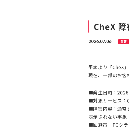
CheX
2026.07.06
重要
平素より「Che
現在、一部のお客
■発生日時：2026
■対象サービス：C
■障害内容：通常ピ
表示されない事象
■回避策：PCクラ