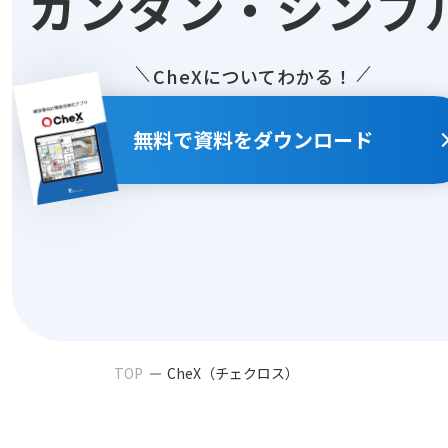
カ
ン
タ
ン
・
シ
ン
プ
CheXについてわかる！
無料で資料をダウンロード
TOP
CheX（チェクロス）