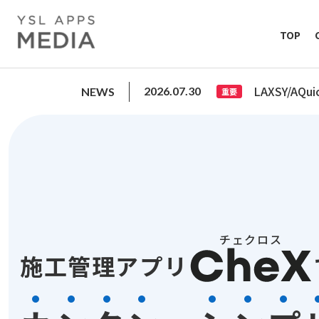
TOP
基本機能
オプシ
LAXSY/
2026.07.30
NEWS
重要
セキュリティ
対応・
施工管理アプリ