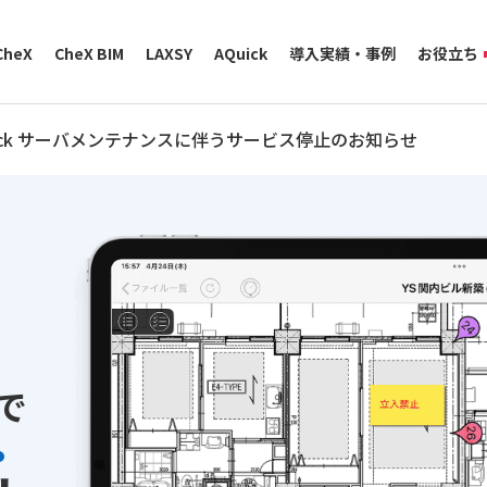
CheX
CheX BIM
LAXSY
AQuick
導入実績・事例
お役立ち
ョン機能
業種別の活用
導入実績・事
AQuick サーバメンテナンスに伴うサービス停止のお知らせ
動作環境
料金体系
サポート体制
で