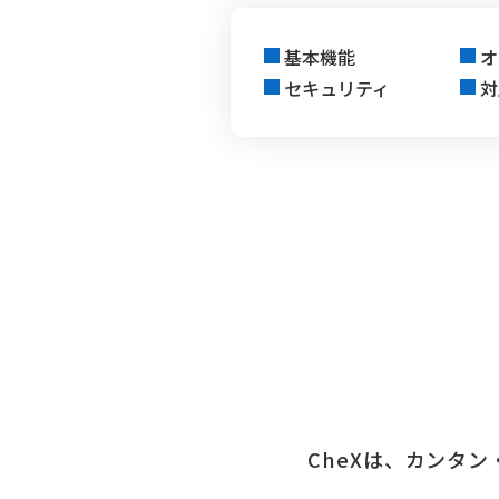
基本機能
オ
セキュリティ
対
CheXは、カンタ