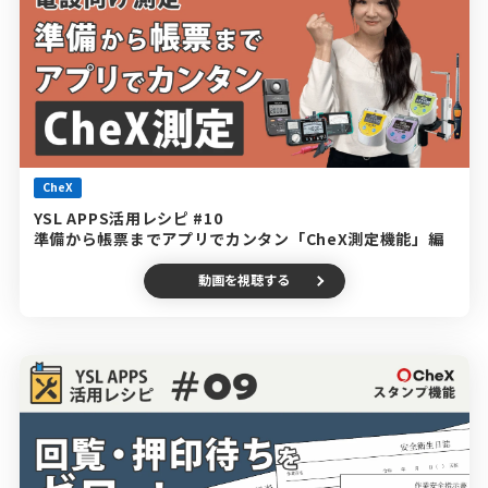
CheX
YSL APPS活用レシピ #10
準備から帳票までアプリでカンタン「CheX測定機能」編
動画を視聴する