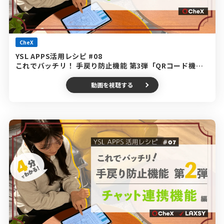
CheX
YSL APPS活用レシピ #08
これでバッチリ！ 手戻り防止機能 第3弾「QRコード機
能」編
動画を視聴する