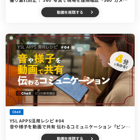
撮り漏れ防止！ 360°写真で現場を遠隔確認「360°カメ
ラ」編
動画を視聴する
CheX
YSL APPS活用レシピ #04
音や様子を動画で共有 伝わるコミュニケーション「ピン内
動画機能」編
動画を視聴する