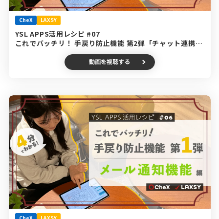
CheX
LAXSY
YSL APPS活用レシピ #07
これでバッチリ！ 手戻り防止機能 第2弾「チャット連携機
能」編
動画を視聴する
CheX
LAXSY