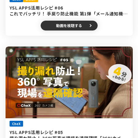
YSL APPS活用レシピ #06
これでバッチリ！ 手戻り防止機能 第1弾「メール通知機
能」編
動画を視聴する
CheX
YSL APPS活用レシピ #05