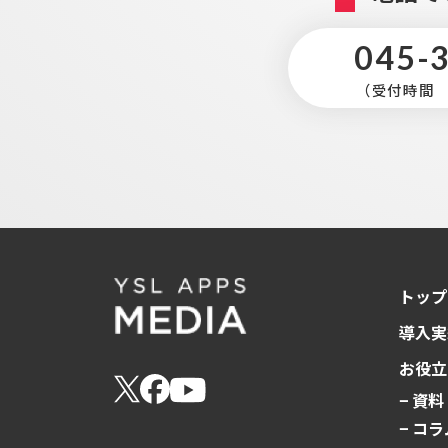
045-
（受付時間 平
トップ
導入実
お役立
− 資
− コラ