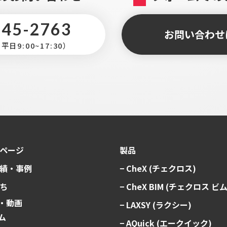
345-2763
お問い合わせ
日9:00~17:30）
ページ
製品
績・事例
− CheX (チェクロス)
ち
− CheX BIM (チェクロス ビム
料・動画
− LAXSY (ラクシー)
ム
− AQuick (エークイック)