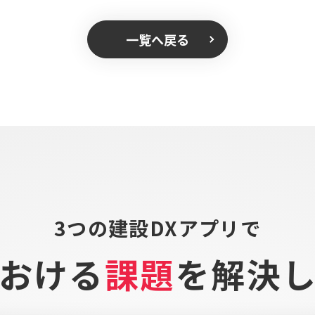
一覧へ戻る
3つの建設DXアプリで
おける
課題
を
解決