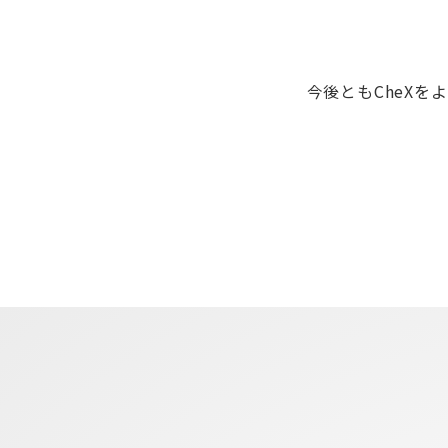
今後ともCheXを