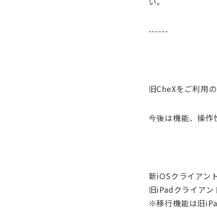
い。
------
旧CheXをご利
今後は機能、操作
新iOSクライア
旧iPadクライ
※移行機能は旧iP