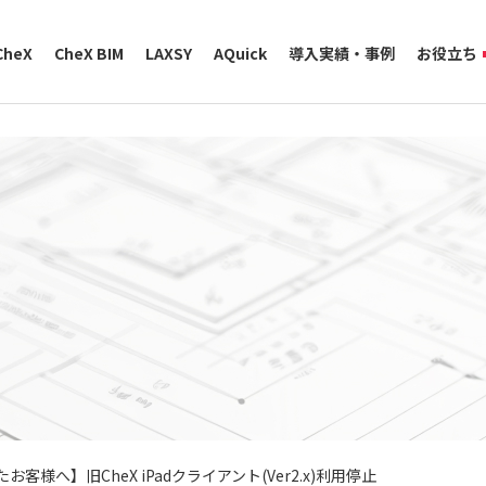
CheX
CheX BIM
LAXSY
AQuick
導入実績・事例
お役立ち
客様へ】旧CheX iPadクライアント(Ver2.x)利用停止