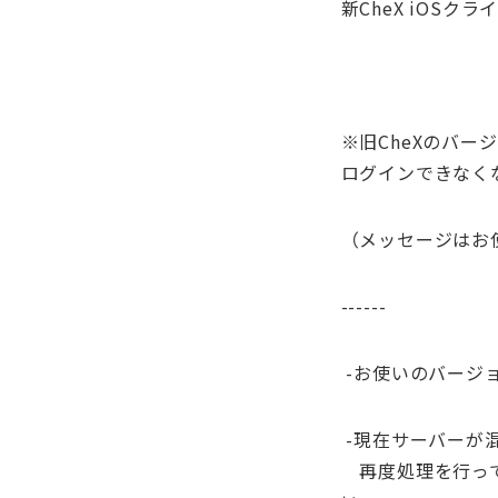
新CheX iOSク
※旧CheXのバ
ログインできなく
（メッセージはお
------
-お使いのバージ
-現在サーバーが
再度処理を行って