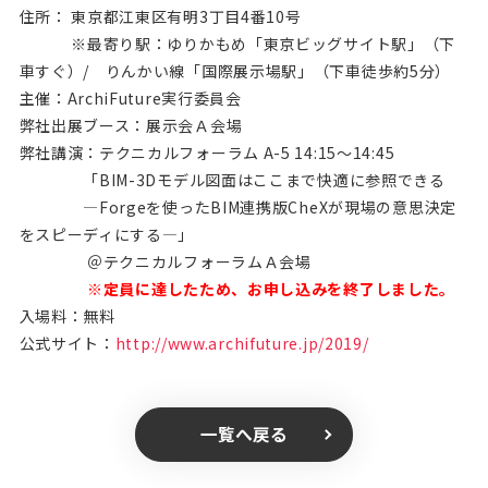
住所： 東京都江東区有明3丁目4番10号
※最寄り駅：ゆりかもめ「東京ビッグサイト駅」（下
車すぐ）/ りんかい線「国際展示場駅」（下車徒歩約5分）
主催：ArchiFuture実行委員会
弊社出展ブース：展示会Ａ会場
弊社講演：テクニカルフォーラム A-5 14:15～14:45
「BIM-3Dモデル図面はここまで快適に参照できる
―Forgeを使ったBIM連携版CheXが現場の意思決定
をスピーディにする―」
＠テクニカルフォーラムＡ会場
※定員に達したため、お申し込みを終了しました。
入場料：無料
公式サイト：
http://www.archifuture.jp/2019/
一覧へ戻る