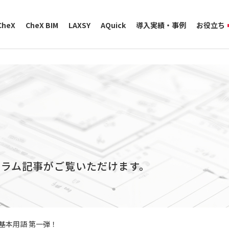
CheX
CheX BIM
LAXSY
AQuick
導入実績・事例
お役立ち
コラム記事がご覧いただけます。
基本用語 第一弾！