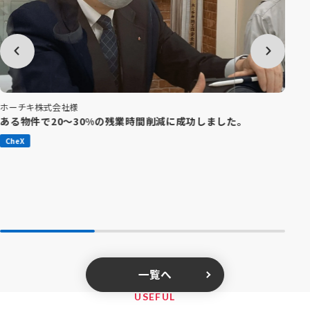
西
ホーチキ株式会社様
図
ある物件で20～30%の残業時間削減に成功しました。
ま
CheX
C
一覧へ
USEFUL