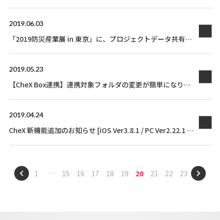
の復旧・復興支援としてCheXを4か月間無償提供します
2019.06.03
「2019防災産業展 in 東京」に、プロジェクトデータ共有サ
ービス「CheX マップ機能」を出展致します
2019.05.23
【CheX Box連携】連携対象フォルダの変更が簡単になりま
した
2019.04.24
CheX 新機能追加のお知らせ [iOS Ver3.8.1 / PC Ver2.22.1 リ
リース]
1
…
15
16
17
18
19
20
21
22
23