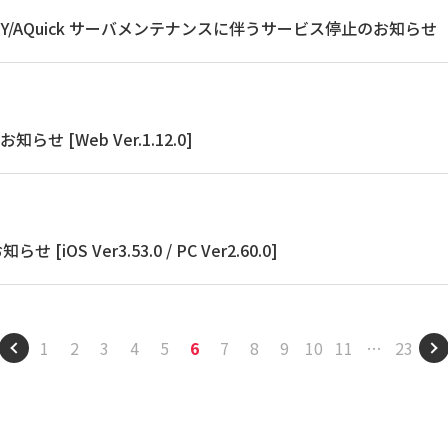
XSY/AQuick サーバメンテナンスに伴うサービス停止のお知らせ
らせ [Web Ver.1.12.0]
[iOS Ver3.53.0 / PC Ver2.60.0]
1
2
3
4
5
6
7
8
9
10
11
…
23