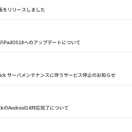
eb版をリリースしました
びiPadOS18へのアップデートについて
AQuick サーバメンテナンスに伴うサービス停止のお知らせ
ickのAndroid14対応完了について