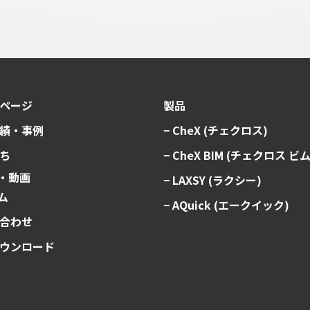
ページ
製品
績・事例
− CheX (チェクロス)
ち
− CheX BIM (チェクロス ビム
料・動画
− LAXSY (ラクシー)
ム
− AQuick (エークイック)
合わせ
ウンロード